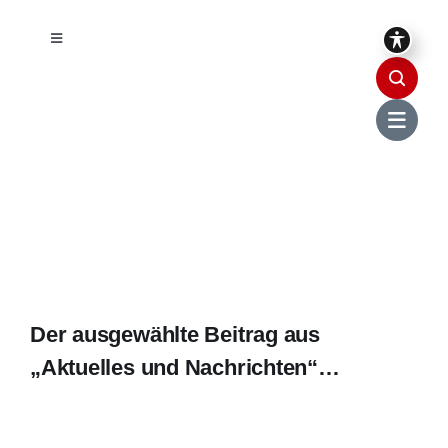
Skip
to
Toggle
Navigation
content
Barrierefreiheit
Leichte Sprache
Unterstützung zur Barrierefreiheit
Der ausgewählte Beitrag aus
„Aktuelles und Nachrichten“…