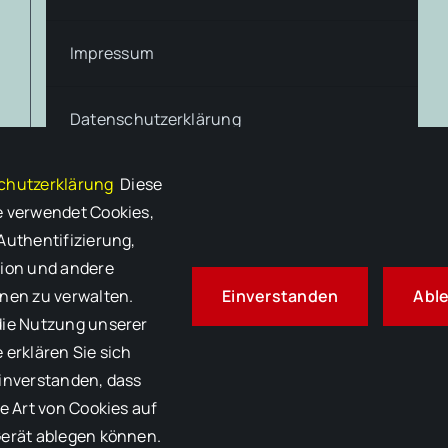
Impressum
Datenschutzerklärung
Kontakt
chutzerklärung
Diese
 verwendet Cookies,
Telefon
06205 213 200
Authentifizierung,
Fax
06205 213 205
ion und andere
Einverstanden
Abl
nen zu verwalten.
sekretariat@sv.thrs-hockenheim.de
die Nutzung unserer
Theodor-Heuss-Realschule
 erklären Sie sich
Schubertstr. 14
inverstanden, dass
68766 Hockenheim
se Art von Cookies auf
erät ablegen können.