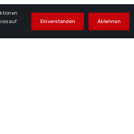
nktionen
Theodor-
Einverstanden
Ablehnen
kies auf
Heuss-Preis
Für
Bestleistungen
Im Fach
Geschichte
Geht Nach
Hockenheim
3. August 2026
Theater, Das
Zum
Nachdenken
Bewegt